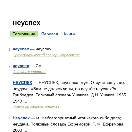
неуспех
Толкование
Перевод
Книги
неуспех
— неуспех …
1
Орфографический словарь-справочник
неуспех
— См …
2
Словарь синонимов
НЕУСПЕХ
— НЕУСПЕХ, неуспеха, муж. Отсутствие успеха,
3
неудача. «Вам не дались чины, по службе неуспех?»
Грибоедов. Толковый словарь Ушакова. Д.Н. Ушаков. 1935
1940 …
Толковый словарь Ушакова
Неуспех
— м. Неблагоприятный итог какого либо дела;
4
неудача. Толковый словарь Ефремовой. Т. Ф. Ефремова.
2000 …