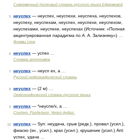
Современный толковый словарь русского языка Ефремовой
неуспех
— неуспех, неуспехи, неуспеха, неуспехов,
5
неуспеху, неуспехам, неуспех, неуспехи, неуспехом,
неуспехами, неуспехе, неуспехах (Источник: «Полная
акцентуированная парадигма по А. А. Зализняку») …
Формы слов
неуспех
— успех …
6
Словарь антонимов
неуспех
— неусп ех, а …
7
Русский орфографический словарь
неуспех
— (2 м) …
8
Орфографический словарь русского языка
неуспех
— *неуспе/х, а …
9
Слитно. Раздельно. Через дефис.
неуспех
— Syn: неудача, срыв (редк.), провал (усил.),
10
фиаско (кн., усил.), крах (усил.), крушение (усил.) Ant:
успех, удача …